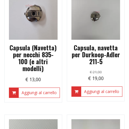
Capsula (Navetta)
Capsula, navetta
per necchi 835-
per Durkoop-Adler
100 (e altri
211-5
modelli)
€
21,00
Il
Il
€
19,00
€
13,00
prezzo
prezzo
Aggiungi al carrello
originale
attuale
Aggiungi al carrello
era:
è:
€ 21,00.
€ 19,00.