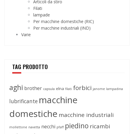
Articoli da stiro
Filati
lampade
Per macchine domestiche (RIC)
Per macchine industriali (IND)
Varie
TAG PRODOTTO
aghi
forbici
brother
elna
capsula
filati
janome
lampadina
macchine
lubrificante
domestiche
macchine industriali
piedino
ricambi
necchi
mollettone
navetta
pfaff