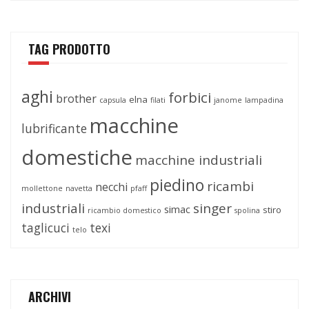
TAG PRODOTTO
aghi
forbici
brother
elna
capsula
filati
janome
lampadina
macchine
lubrificante
domestiche
macchine industriali
piedino
ricambi
necchi
mollettone
navetta
pfaff
industriali
singer
simac
stiro
ricambio domestico
spolina
taglicuci
texi
telo
ARCHIVI