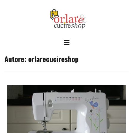
Skip
to
content
Autore:
orlarecucireshop